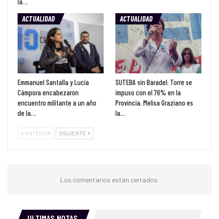
la…
ACTUALIDAD
ACTUALIDAD
Emmanuel Santalla y Lucía
SUTEBA sin Baradel: Torre se
Cámpora encabezaron
impuso con el 76% en la
encuentro militante a un año
Provincia. Melisa Graziano es
de la…
la…
ANTERIOR
SIGUIENTE
Los comentarios están cerrados.
ULTIMAS NOTAS