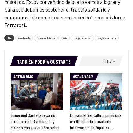
nosotros. Estoy convencido de que lo vamos a lograr y
para eso debemos sostener el trabajo solidario y
comprometido como lo vienen haciendo”, recalcó Jorge
Ferraresi.
.
Avellaneda
Consumo Interno
Feria
Jorge Ferraresi
magdalena sierra
TAMBIÉN PODRÍA GUSTARTE
Todas
ACTUALIDAD
ACTUALIDAD
Emmanuel Santalla recorrió
Emmanuel Santalla impulsó una
comercios de Avellaneda y
multitudinaria jornada de
dialogó con sus dueños sobre
intercambio de figuritas…