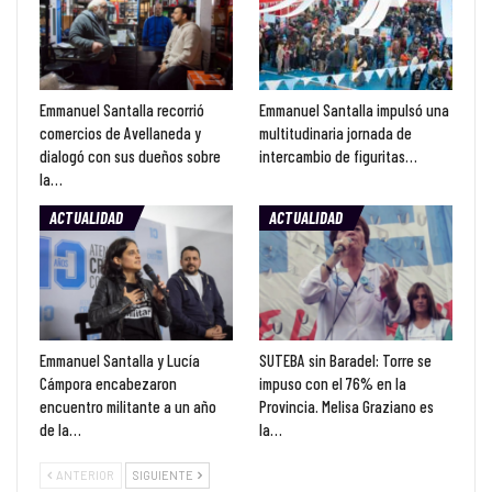
Emmanuel Santalla recorrió
Emmanuel Santalla impulsó una
comercios de Avellaneda y
multitudinaria jornada de
dialogó con sus dueños sobre
intercambio de figuritas…
la…
ACTUALIDAD
ACTUALIDAD
Emmanuel Santalla y Lucía
SUTEBA sin Baradel: Torre se
Cámpora encabezaron
impuso con el 76% en la
encuentro militante a un año
Provincia. Melisa Graziano es
de la…
la…
ANTERIOR
SIGUIENTE