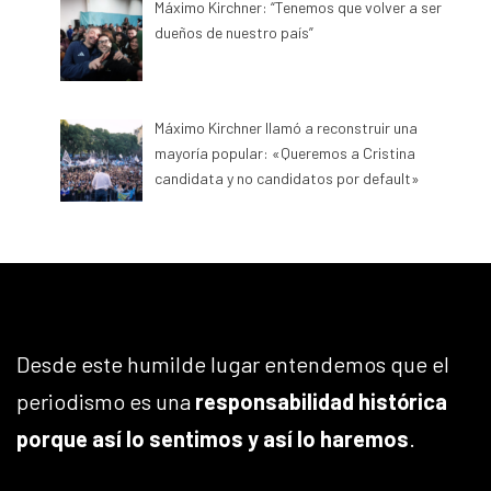
Máximo Kirchner: “Tenemos que volver a ser
dueños de nuestro país”
Máximo Kirchner llamó a reconstruir una
mayoría popular: «Queremos a Cristina
candidata y no candidatos por default»
Desde este humilde lugar entendemos que el
periodismo es una
responsabilidad histórica
porque así lo sentimos y así lo haremos
.