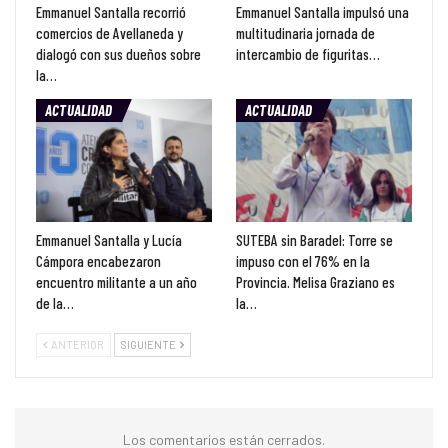
Emmanuel Santalla recorrió
Emmanuel Santalla impulsó una
comercios de Avellaneda y
multitudinaria jornada de
dialogó con sus dueños sobre
intercambio de figuritas…
la…
ACTUALIDAD
ACTUALIDAD
Emmanuel Santalla y Lucía
SUTEBA sin Baradel: Torre se
Cámpora encabezaron
impuso con el 76% en la
encuentro militante a un año
Provincia. Melisa Graziano es
de la…
la…
ANTERIOR
SIGUIENTE
Los comentarios están cerrados.