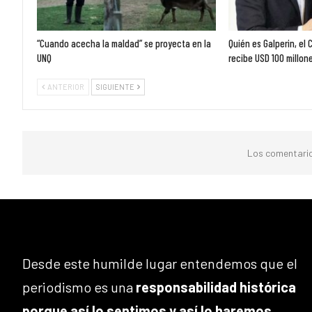
“Cuando acecha la maldad” se proyecta en la
Quién es Galperin, el
UNQ
recibe USD 100 millon
ANTERIOR
SIGUIENTE
Los comentario
Desde este humilde lugar entendemos que el
periodismo es una
responsabilidad histórica
porque así lo sentimos y así lo haremos
.