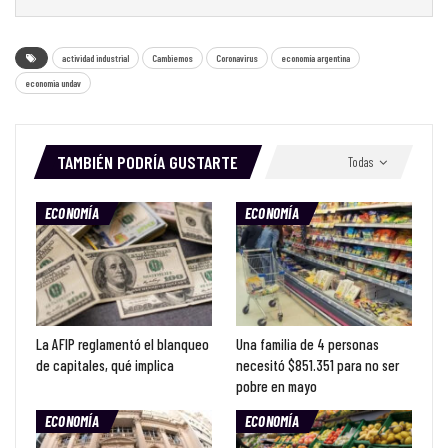
actividad industrial
Cambiemos
Coronavirus
economía argentina
economia undav
TAMBIÉN PODRÍA GUSTARTE
Todas
ECONOMÍA
ECONOMÍA
La AFIP reglamentó el blanqueo
Una familia de 4 personas
de capitales, qué implica
necesitó $851.351 para no ser
pobre en mayo
ECONOMÍA
ECONOMÍA