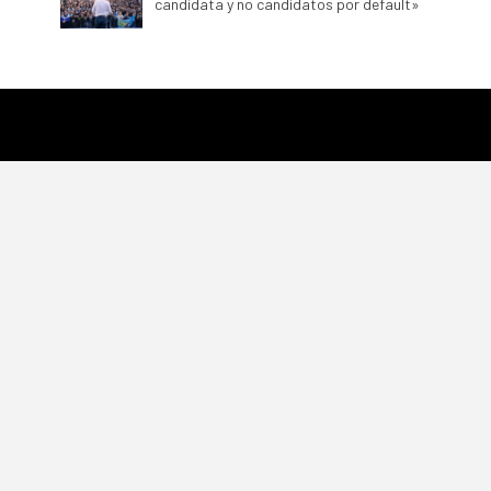
candidata y no candidatos por default»
Desde este humilde lugar entendemos que el
periodismo es una
responsabilidad histórica
porque así lo sentimos y así lo haremos
.
Facebook
Twitter
Instagram
Likes
Seguidorxs
Followers