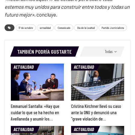
estemos muy unidos para construir entre todos y todas un
futuro mejor»
, concluye.
17 de octubre
actualidad
Comunicado
Día de la Lealtad
Partido Justicialista
TAMBIÉN PODRÍA GUSTARTE
Todas
ACTUALIDAD
ACTUALIDAD
Emmanuel Santalla: «Hay que
Cristina Kirchner llevó su caso
cuidar lo que se ha hecho en
ante la ONU y denunció una
Avellaneda y asumir los…
“grave violación de…
ACTUALIDAD
ACTUALIDAD