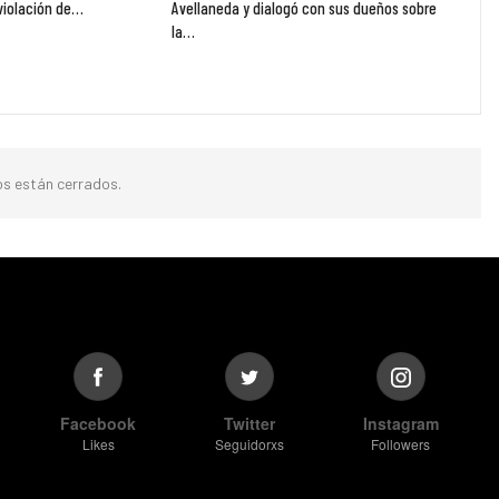
violación de…
Avellaneda y dialogó con sus dueños sobre
la…
s están cerrados.
Facebook
Twitter
Instagram
Likes
Seguidorxs
Followers