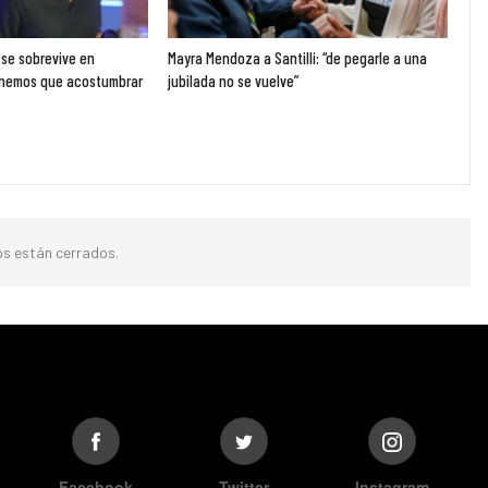
se sobrevive en
Mayra Mendoza a Santilli: “de pegarle a una
enemos que acostumbrar
jubilada no se vuelve”
s están cerrados.
Facebook
Twitter
Instagram