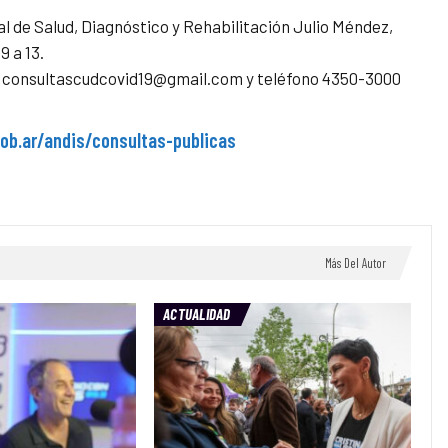
l de Salud, Diagnóstico y Rehabilitación Julio Méndez,
9 a 13.
es: consultascudcovid19@gmail.com y teléfono 4350-3000
ob.ar/andis/consultas-publicas
Más Del Autor
ACTUALIDAD