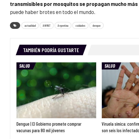
transmisibles por mosquitos se propagan mucho más p
puede haber brotes en todo el mundo.
actualidad
ANMAT
Argentina
cuidados
dengue
TAMBIÉN PODRÍA GUSTARTE
SALUD
SALUD
Dengue | El Gobierno promete comprar
Viruela símica: confi
vacunas para 80 mil jóvenes
son seis los infectado