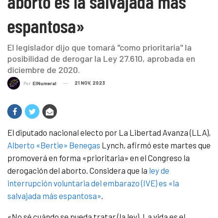
aborto es la salvajada más
espantosa»
El legislador dijo que tomará "como prioritaria" la
posibilidad de derogar la Ley 27.610, aprobada en
diciembre de 2020.
21 NOV, 2023
Por
ElNumeral
El diputado nacional electo por La Libertad Avanza (LLA),
Alberto «Bertie» Benegas
Lynch, afirmó este martes que
promoverá en forma «prioritaria» en el Congreso la
derogación del aborto. Considera que la
ley de
interrupción voluntaria del embarazo (IVE) es «la
salvajada más espantosa»
.
«No sé cuándo se pueda tratar (la ley). La vida es el