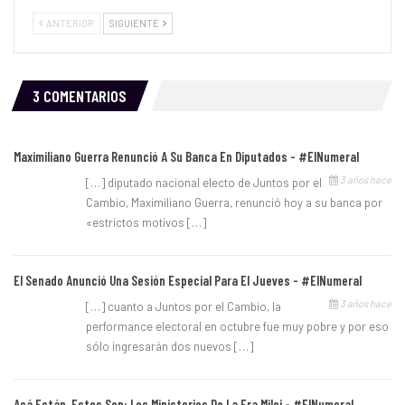
ANTERIOR
SIGUIENTE
3 COMENTARIOS
Maximiliano Guerra Renunció A Su Banca En Diputados - #ElNumeral
3 años hace
[…] diputado nacional electo de Juntos por el
Cambio, Maximiliano Guerra, renunció hoy a su banca por
«estrictos motivos […]
El Senado Anunció Una Sesión Especial Para El Jueves - #ElNumeral
3 años hace
[…] cuanto a Juntos por el Cambio, la
performance electoral en octubre fue muy pobre y por eso
sólo ingresarán dos nuevos […]
Acá Están, Estos Son: Los Ministerios De La Era Milei - #ElNumeral