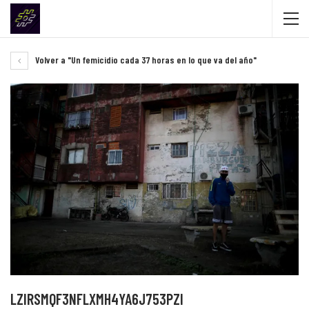
Volver a "Un femicidio cada 37 horas en lo que va del año"
LZIRSMQF3NFLXMH4YA6J753PZI