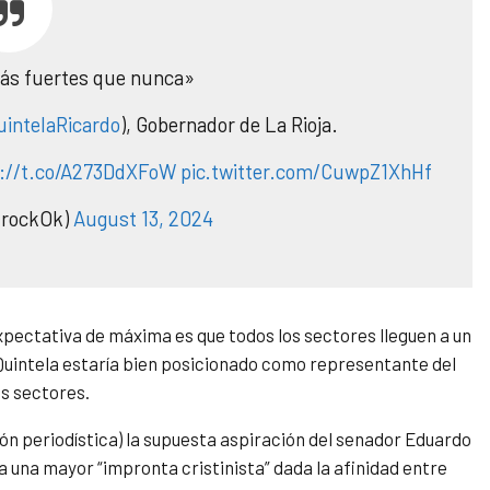
más fuertes que nunca»
intelaRicardo
), Gobernador de La Rioja.
s://t.co/A273DdXFoW
pic.twitter.com/CuwpZ1XhHf
urockOk)
August 13, 2024
expectativa de máxima es que todos los sectores lleguen a un
 Quintela estaría bien posicionado como representante del
os sectores.
 periodística) la supuesta aspiración del senador Eduardo
ía una mayor “impronta cristinista” dada la afinidad entre