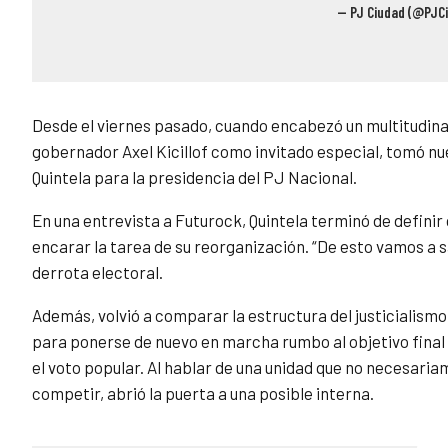
— PJ Ciudad (@PJC
Desde el viernes pasado, cuando encabezó un multitudinari
gobernador Axel Kicillof como invitado especial, tomó nu
Quintela para la presidencia del PJ Nacional.
En una entrevista a Futurock, Quintela terminó de definir
encarar la tarea de su reorganización. “De esto vamos a s
derrota electoral.
Además, volvió a comparar la estructura del justicialism
para ponerse de nuevo en marcha rumbo al objetivo final
el voto popular. Al hablar de una unidad que no necesaria
competir, abrió la puerta a una posible interna.