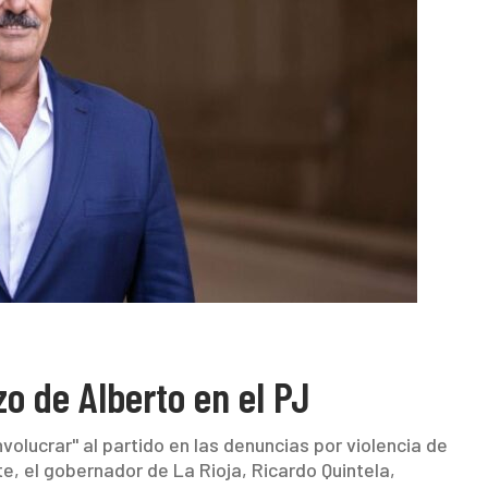
zo de Alberto en el PJ
volucrar" al partido en las denuncias por violencia de
, el gobernador de La Rioja, Ricardo Quintela,