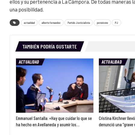
ellos y su pertenencia a La Cámpora. De todas maneras la
una posibilidad.
actualidad
alberto fernandez
Partido Justicialista
peronismo
PJ
TAMBIÉN PODRÍA GUSTARTE
ACTUALIDAD
ACTUALIDAD
Emmanuel Santalla: «Hay que cuidar lo que se
Cristina Kirchner llev
ha hecho en Avellaneda y asumir los…
denunció una “grave 