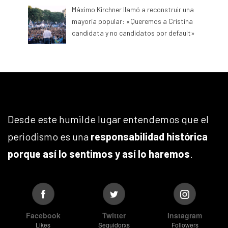
Máximo Kirchner llamó a reconstruir una
mayoría popular: «Queremos a Cristina
candidata y no candidatos por default»
Desde este humilde lugar entendemos que el
periodismo es una
responsabilidad histórica
porque así lo sentimos y así lo haremos
.
Facebook
Twitter
Instagram
Likes
Seguidorxs
Followers