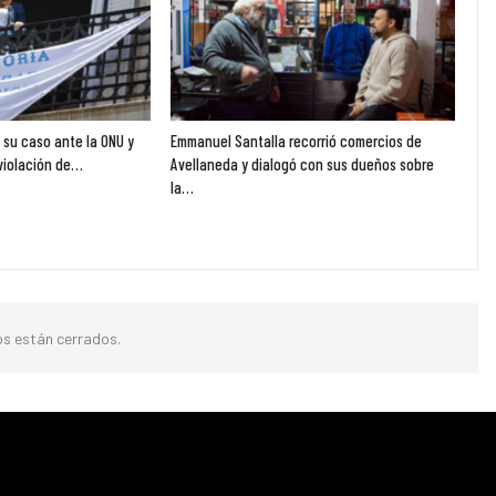
ó su caso ante la ONU y
Emmanuel Santalla recorrió comercios de
violación de…
Avellaneda y dialogó con sus dueños sobre
la…
s están cerrados.