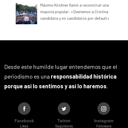
Máximo Kirchner llamó a reconstruir una
mayoría popular: «Queremos a Cristina
candidata y no candidatos por default»
Desde este humilde lugar entendemos que el
periodismo es una
responsabilidad histórica
porque así lo sentimos y así lo haremos
.
Facebook
Twitter
Instagram
Likes
Seguidorxs
Followers