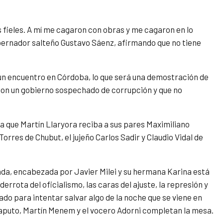
s fieles. A mí me cagaron con obras y me cagaron en lo
obernador salteño Gustavo Sáenz, afirmando que no tiene
un encuentro en Córdoba, lo que será una demostración de
 con un gobierno sospechado de corrupción y que no
ra que Martín Llaryora reciba a sus pares Maximiliano
Torres de Chubut, el jujeño Carlos Sadir y Claudio Vidal de
ada, encabezada por Javier Milei y su hermana Karina está
rrota del oficialismo, las caras del ajuste, la represión y
o para intentar salvar algo de la noche que se viene en
Caputo, Martín Menem y el vocero Adorni completan la mesa.