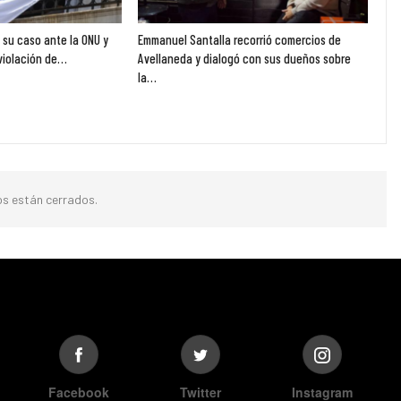
ó su caso ante la ONU y
Emmanuel Santalla recorrió comercios de
violación de…
Avellaneda y dialogó con sus dueños sobre
la…
s están cerrados.
Facebook
Twitter
Instagram