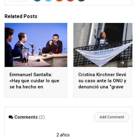
Related Posts
Emmanuel Santalla:
Cristina Kirchner llevó
«Hay que cuidar lo que
su caso ante la ONU y
se ha hecho en
denunció una “grave
Avellaneda y asumir los
violación de derechos
desafíos que vienen»
humanos”
Comments
(2)
Add Comment
Manifestación en Plaza de Mayo por los detenidos en el
Congreso - #ElNumeral
2 años