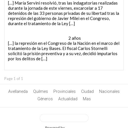
[…] María Servini resolvió, tras las indagatorias realizadas
durante la jornada de este viernes, excarcelar a 17
detenidos de las 33 personas privadas de su libertad tras la
represión del gobierno de Javier Milei en el Congreso,
durante el tratamiento de la Ley […]
Movilización a Plaza de Mayo, Bullrich en El Salvador y
Villarruel en Salta - #ElNumeral
2 años
[…] la represión en el Congreso de la Nación en el marco del
tratamiento de la Ley Bases. El fiscal Carlos Stornelli
solicitó la prisión preventiva y a su vez, decidió imputarlos
por los delitos de […]
Page 1 of 1
Avellaneda
Quilmes
Provinciales
Ciudad
Nacionales
Géneros
Actualidad
Mas
View Desktop Version
Powered by
BetterAMP