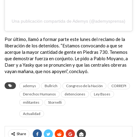
Una publicación compartida de Ademys (@ademysprensa)
Por último, llamó a formar parte este lunes del reclamo de la
liberación de los detenidos. “Estamos convocando a que se
acerque la mayor cantidad de gente en Piedras 730. Tenemos
que demostrar fuerza en conjunto. Le pido a Pablo Moyano, a
Daer y a Yasky que se pronuncien y que las centrales obreras
vayan mañana, que nos apoyen”, concluyó.
ademys
Bullrich
Congreso de la Nación
CORREPI
Derechos Humanos
detenciones
Ley Bases
militantes
Stornelli
Actualidad
Share