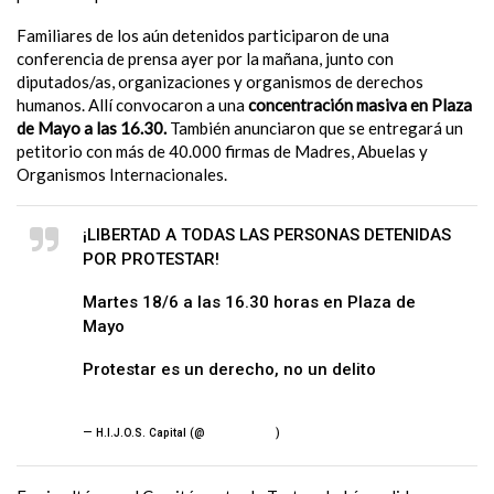
Familiares de los aún detenidos participaron de
una
conferencia de prensa ayer por la mañana, junto con
diputados/as, organizaciones y organismos de derechos
humanos. Allí convocaron a una
concentración masiva en Plaza
de Mayo a las 16.30.
También anunciaron que se entregará un
petitorio con más de 40.000 firmas de Madres, Abuelas y
Organismos Internacionales.
¡LIBERTAD A TODAS LAS PERSONAS DETENIDAS
POR PROTESTAR!
Martes 18/6 a las 16.30 horas en Plaza de
Mayo
Protestar es un derecho, no un delito
pic.twitter.com/i7xnduCTUm
— H.I.J.O.S. Capital (@
hijos_capital
)
June 17, 2024