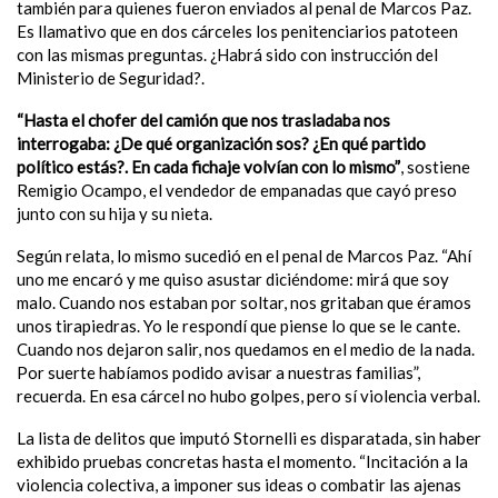
también para quienes fueron enviados al penal de Marcos Paz.
Es llamativo que en dos cárceles los penitenciarios patoteen
con las mismas preguntas. ¿Habrá sido con instrucción del
Ministerio de Seguridad?.
“Hasta el chofer del camión que nos trasladaba nos
interrogaba: ¿De qué organización sos? ¿En qué partido
político estás?. En cada fichaje volvían con lo mismo”
, sostiene
Remigio Ocampo, el vendedor de empanadas que cayó preso
junto con su hija y su nieta.
Según relata, lo mismo sucedió en el penal de Marcos Paz. “Ahí
uno me encaró y me quiso asustar diciéndome: mirá que soy
malo. Cuando nos estaban por soltar, nos gritaban que éramos
unos tirapiedras. Yo le respondí que piense lo que se le cante.
Cuando nos dejaron salir, nos quedamos en el medio de la nada.
Por suerte habíamos podido avisar a nuestras familias”,
recuerda. En esa cárcel no hubo golpes, pero sí violencia verbal.
La lista de delitos que imputó Stornelli es disparatada, sin haber
exhibido pruebas concretas hasta el momento. “Incitación a la
violencia colectiva, a imponer sus ideas o combatir las ajenas