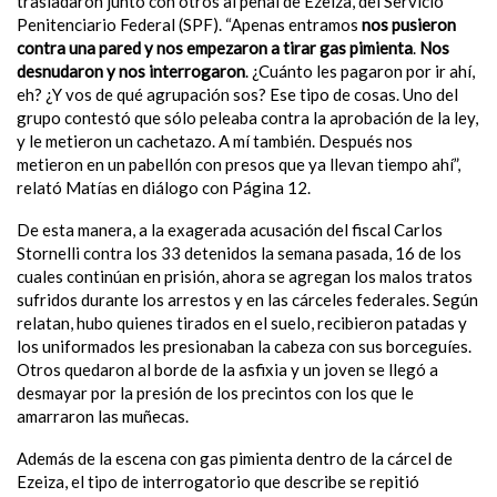
trasladaron junto con otros al penal de Ezeiza, del Servicio
Penitenciario Federal (SPF). “Apenas entramos
nos pusieron
contra una pared y nos empezaron a tirar gas pimienta
.
Nos
desnudaron y nos interrogaron
. ¿Cuánto les pagaron por ir ahí,
eh? ¿Y vos de qué agrupación sos? Ese tipo de cosas. Uno del
grupo contestó que sólo peleaba contra la aprobación de la ley,
y le metieron un cachetazo. A mí también. Después nos
metieron en un pabellón con presos que ya llevan tiempo ahí”,
relató Matías en diálogo con Página 12.
De esta manera, a la exagerada acusación del fiscal Carlos
Stornelli contra los 33 detenidos la semana pasada, 16 de los
cuales continúan en prisión, ahora se agregan los malos tratos
sufridos durante los arrestos y en las cárceles federales. Según
relatan, hubo quienes tirados en el suelo, recibieron patadas y
los uniformados les presionaban la cabeza con sus borceguíes.
Otros quedaron al borde de la asfixia y un joven se llegó a
desmayar por la presión de los precintos con los que le
amarraron las muñecas.
Además de la escena con gas pimienta dentro de la cárcel de
Ezeiza, el tipo de interrogatorio que describe se repitió