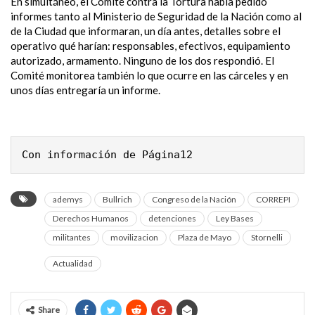
En simultáneo, el Comité contra la Tortura había pedido
informes tanto al Ministerio de Seguridad de la Nación como al
de la Ciudad que informaran, un día antes, detalles sobre el
operativo qué harían: responsables, efectivos, equipamiento
autorizado, armamento. Ninguno de los dos respondió. El
Comité monitorea también lo que ocurre en las cárceles y en
unos días entregaría un informe.
Con información de Página12
ademys
Bullrich
Congreso de la Nación
CORREPI
Derechos Humanos
detenciones
Ley Bases
militantes
movilizacion
Plaza de Mayo
Stornelli
Actualidad
Share