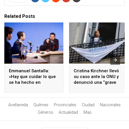
Related Posts
Emmanuel Santalla:
Cristina Kirchner llevó
«Hay que cuidar lo que
su caso ante la ONU y
se ha hecho en
denunció una “grave
Avellaneda y asumir los
violación de derechos
desafíos que vienen»
humanos”
Avellaneda
Quilmes
Provinciales
Ciudad
Nacionales
Géneros
Actualidad
Mas