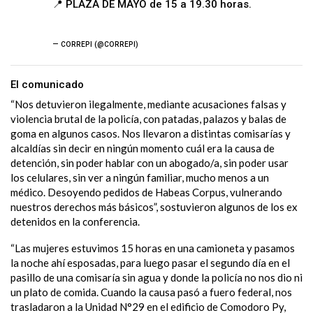
📍 PLAZA DE MAYO de 15 a 19.30 horas.
pic.twitter.com/YofAC6M1kR
— CORREPI (@CORREPI)
July 9, 2024
El comunicado
“Nos detuvieron ilegalmente, mediante acusaciones falsas y
violencia brutal de la policía, con patadas, palazos y balas de
goma en algunos casos. Nos llevaron a distintas comisarías y
alcaldías sin decir en ningún momento cuál era la causa de
detención, sin poder hablar con un abogado/a, sin poder usar
los celulares, sin ver a ningún familiar, mucho menos a un
médico. Desoyendo pedidos de Habeas Corpus, vulnerando
nuestros derechos más básicos”, sostuvieron algunos de los ex
detenidos en la conferencia.
“Las mujeres estuvimos 15 horas en una camioneta y pasamos
la noche ahí esposadas, para luego pasar el segundo día en el
pasillo de una comisaría sin agua y donde la policía no nos dio ni
un plato de comida. Cuando la causa pasó a fuero federal, nos
trasladaron a la Unidad N°29 en el edificio de Comodoro Py,