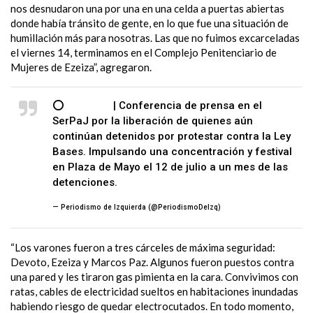
nos desnudaron una por una en una celda a puertas abiertas
donde había tránsito de gente, en lo que fue una situación de
humillación más para nosotras. Las que no fuimos excarceladas
el viernes 14, terminamos en el Complejo Penitenciario de
Mujeres de Ezeiza”, agregaron.
⭕
#AHORA
| Conferencia de prensa en el
SerPaJ por la liberación de quienes aún
continúan detenidos por protestar contra la Ley
Bases. Impulsando una concentración y festival
en Plaza de Mayo el 12 de julio a un mes de las
detenciones.
pic.twitter.com/tJ9G8wzrp6
— Periodismo de Izquierda (@PeriodismoDeIzq)
July 10, 2024
“Los varones fueron a tres cárceles de máxima seguridad:
Devoto, Ezeiza y Marcos Paz. Algunos fueron puestos contra
una pared y les tiraron gas pimienta en la cara. Convivimos con
ratas, cables de electricidad sueltos en habitaciones inundadas
habiendo riesgo de quedar electrocutados. En todo momento,