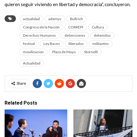
quieren seguir viviendo en libertad y democracia”, concluyeron.
actualidad
ademys
Bullrich
Congreso de la Nación
CORREPI
Cultura
Derechos Humanos
detenciones
detenidos
festival
Ley Bases
liberados
militantes
movilizacion
Plaza de Mayo
Stornelli
Actualidad
Share
Related Posts