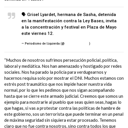
🗣️ Grisel Lyardet, hermana de Sasha, detenida
en la manifestación contra la Ley Bases, invita
a la concentración y festival en Plaza de Mayo
este viernes 12.
pic.twitter.com/4xhKV0bufh
— Periodismo de Izquierda (@
PeriodismoDeIzq
)
July 10, 2024
“Muchos de nosotros sufrimos persecución policial, política,
laboral y mediática. Nos han amenazado y hostigado por redes
sociales. Nos ha parado la policía para verdugearnos y
hacernos requisa solo por mostrar el DNI. Muchos estamos con
estrés post traumático que nos impide hacer nuestra vida
normal, por lo que les pedimos que nos sigan acompañando
hasta que se cierre este armado judicial. Creemos que somos un
ejemplo para mostrarle al pueblo que seas quien seas, hagas lo
que hagas, si vas a protestar contra las políticas de hambre de
este gobierno, sos un terrorista que puede terminar en un penal
de máxima seguridad sin siquiera estar procesado. Tenemos
claro que no fue contra nosotros, sino contra todos los que