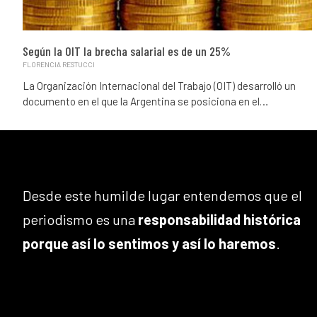
Según la OIT la brecha salarial es de un 25%
FLORENCIA RESTUCCI
La Organización Internacional del Trabajo (OIT) desarrolló un
documento en el que la Argentina se posiciona en el…
Desde este humilde lugar entendemos que el
periodismo es una
responsabilidad histórica
porque así lo sentimos y así lo haremos
.