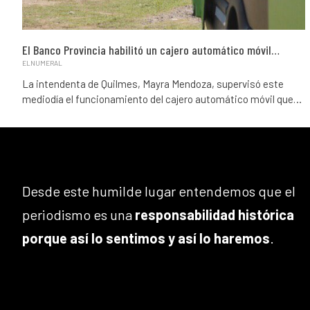
El Banco Provincia habilitó un cajero automático móvil…
ELNUMERAL
La intendenta de Quilmes, Mayra Mendoza, supervisó este
mediodía el funcionamiento del cajero automático móvil que…
Desde este humilde lugar entendemos que el
periodismo es una
responsabilidad histórica
porque así lo sentimos y así lo haremos
.