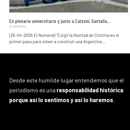
En plenario universitario y junto a Calzoni, Santalla…
EL NUMERAL
(25-04-2026 El Numeral) "Exigir la libertad de Cristina es el
primer paso para volver a construir una Argentina…
Desde este humilde lugar entendemos que el
periodismo es una
responsabilidad histórica
porque así lo sentimos y así lo haremos
.