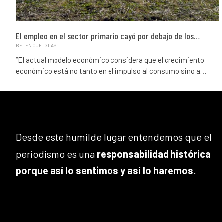
El empleo en el sector primario cayó por debajo de los…
BELÉN QUETGLAS
“El actual modelo económico considera que el crecimiento
económico está no tanto en el impulso al consumo sino a…
Desde este humilde lugar entendemos que el
periodismo es una
responsabilidad histórica
porque así lo sentimos y así lo haremos
.