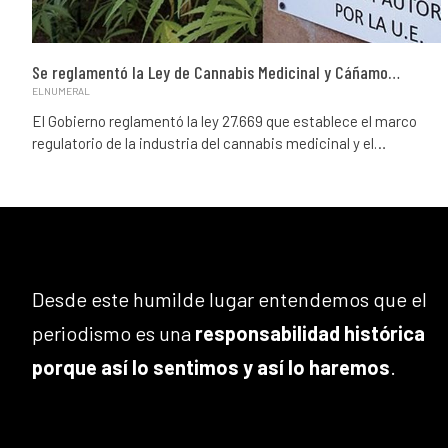
Se reglamentó la Ley de Cannabis Medicinal y Cáñamo…
ELNUMERAL
El Gobierno reglamentó la ley 27.669 que establece el marco
regulatorio de la industria del cannabis medicinal y el…
Desde este humilde lugar entendemos que el
periodismo es una
responsabilidad histórica
porque así lo sentimos y así lo haremos
.