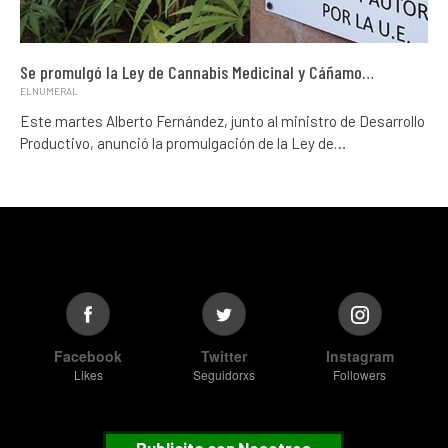
Se promulgó la Ley de Cannabis Medicinal y Cáñamo…
ELNUMERAL
Este martes Alberto Fernández, junto al ministro de Desarrollo
Productivo, anunció la promulgación de la Ley de…
Facebook
Twitter
Instagram
Likes
Seguidorxs
Followers
Publicita con Nosotros