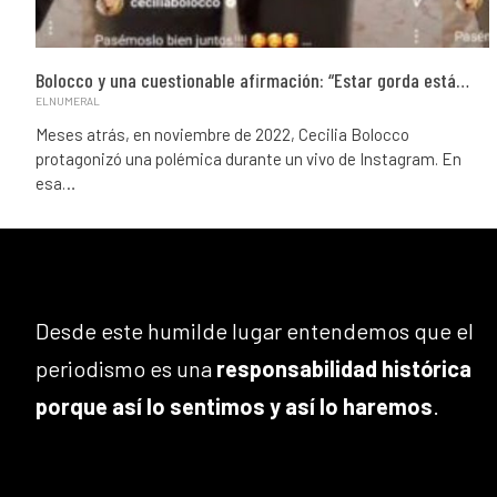
Bolocco y una cuestionable afirmación: “Estar gorda está…
ELNUMERAL
Meses atrás, en noviembre de 2022, Cecilia Bolocco
protagonizó una polémica durante un vivo de Instagram. En
esa…
Desde este humilde lugar entendemos que el
periodismo es una
responsabilidad histórica
porque así lo sentimos y así lo haremos
.