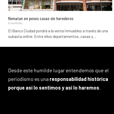
Rematan en pesos casas sin herederos
ELNUMERAL
El Banco Ciudad pondrá a la venta inmuebles a través de una
subasta online. Entre ellos departamentos, casas y…
Desde este humilde lugar entendemos que el
periodismo es una
responsabilidad histórica
porque así lo sentimos y así lo haremos
.