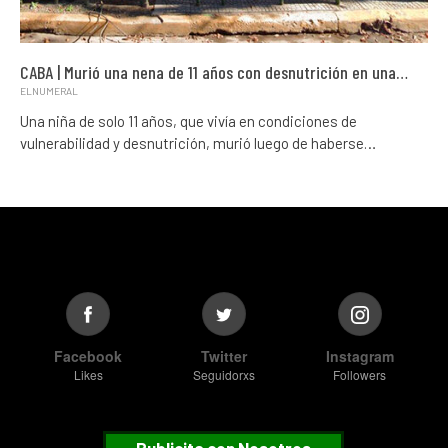
CABA | Murió una nena de 11 años con desnutrición en una…
ELNUMERAL
Una niña de solo 11 años, que vivía en condiciones de
vulnerabilidad y desnutrición, murió luego de haberse…
Facebook
Twitter
Instagram
Likes
Seguidorxs
Followers
Publicita con Nosotros