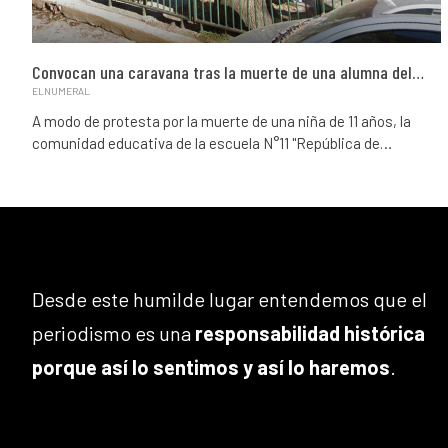
Convocan una caravana tras la muerte de una alumna del…
ELNUMERAL
A modo de protesta por la muerte de una niña de 11 años, la
comunidad educativa de la escuela N°11 "República de…
Desde este humilde lugar entendemos que el
periodismo es una
responsabilidad histórica
porque así lo sentimos y así lo haremos
.