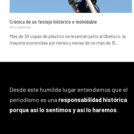
Crónica de un festejo histórico e inolvidable
BELE BANEGAS
Más de 30 copas de plástico se levantan junto al Obelisco, la
mayoría sostenidas por nenes y nenas de no más de 10…
Desde este humilde lugar entendemos que el
periodismo es una
responsabilidad histórica
porque así lo sentimos y así lo haremos
.