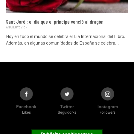
Sant Jordi: el día que el príncipe venció al dragón
ANA ILUTOVICH
Hoy en todo el mundo se celebra el Día Internacional del Libro.
Además, en algunas comunidades de España se celebra…
Facebook
Twitter
Instagram
Likes
Seguidorxs
Followers
Publicita con Nosotros