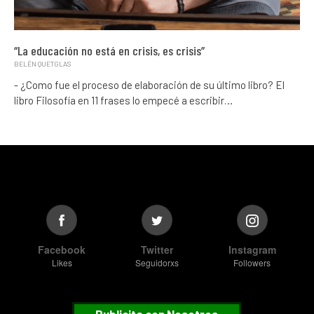
“La educación no está en crisis, es crisis”
BELÉN QUETGLAS
- ¿Como fue el proceso de elaboración de su último libro? El
libro Filosofía en 11 frases lo empecé a escribir…
Facebook
Twitter
Instagram
Likes
Seguidorxs
Followers
Publicita con Nosotros