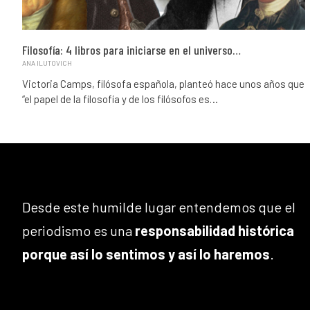
Filosofía: 4 libros para iniciarse en el universo…
ANA ILUTOVICH
Victoria Camps, filósofa española, planteó hace unos años que
“el papel de la filosofía y de los filósofos es…
Desde este humilde lugar entendemos que el
periodismo es una
responsabilidad histórica
porque así lo sentimos y así lo haremos
.