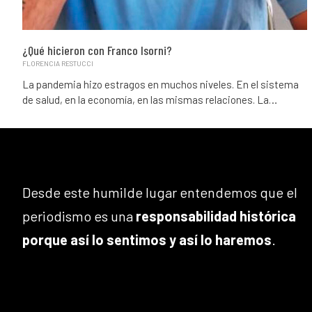
¿Qué hicieron con Franco Isorni?
FLORENCIA RESTUCCI
La pandemia hizo estragos en muchos niveles. En el sistema
de salud, en la economía, en las mismas relaciones. La…
Desde este humilde lugar entendemos que el
periodismo es una
responsabilidad histórica
porque así lo sentimos y así lo haremos
.