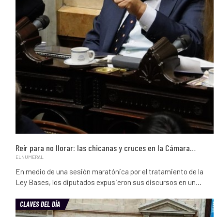
Reír para no llorar: las chicanas y cruces en la Cámara…
ELNUMERAL
En medio de una sesión maratónica por el tratamiento de la
Ley Bases, los diputados expusieron sus discursos en un…
CLAVES DEL DÍA