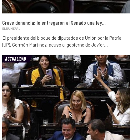
Grave denuncia: le entregaron al Senado una ley…
ELNUMERAL
El presidente del bloque de diputados de Unión por la Patria
(UP), Germán Martínez, acusó al gobierno de Javier…
ACTUALIDAD