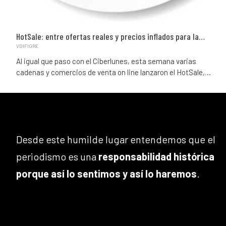
HotSale: entre ofertas reales y precios inflados para la…
VDIFIORE
Al igual que paso con el Ciberlunes, esta semana varias
cadenas y comercios de venta on line lanzaron el HotSale,…
Desde este humilde lugar entendemos que el
periodismo es una
responsabilidad histórica
porque así lo sentimos y así lo haremos
.