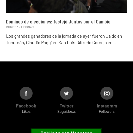
Domingo de elecciones: festejó Juntos por el Cambio
CHRISTIAN LIBONATTI
Los grandes ganadores de la jornada de ayer fueron Jaldo en
Tucumán, Claudio Poggi en San Luis, Alfredo Cornejo en…
Facebook
Twitter
Instagram
Likes
Seguidorxs
Followers
Publicita con Nosotros