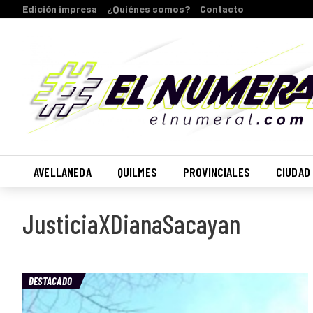
Edición impresa
¿Quiénes somos?
Contacto
AVELLANEDA
QUILMES
PROVINCIALES
CIUDAD
JusticiaXDianaSacayan
DESTACADO