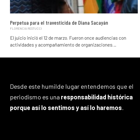
Perpetua para el travesticida de Diana Sacayán
FLORENCIA RESTUCCI
El juicio inició el 12 de marzo. Fueron once audiencias con
actividades y acompañamiento de organizaciones…
Desde este humilde lugar entendemos que el
periodismo es una
responsabilidad histórica
porque así lo sentimos y así lo haremos
.