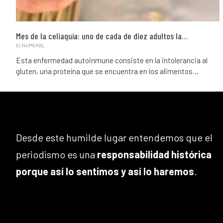
Mes de la celiaquía: uno de cada de diez adultos la…
ELNUMERAL
Esta enfermedad autoinmune consiste en la intolerancia al
gluten, una proteína que se encuentra en los alimentos…
Desde este humilde lugar entendemos que el
periodismo es una
responsabilidad histórica
porque así lo sentimos y así lo haremos
.