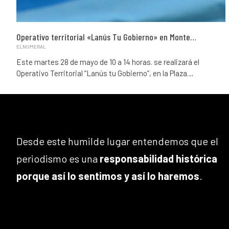
Operativo territorial «Lanús Tu Gobierno» en Monte…
ELNUMERAL
Este martes 28 de mayo de 10 a 14 horas. se realizará el
Operativo Territorial “Lanús tu Gobierno”, en la Plaza…
Desde este humilde lugar entendemos que el
periodismo es una
responsabilidad histórica
porque así lo sentimos y así lo haremos
.