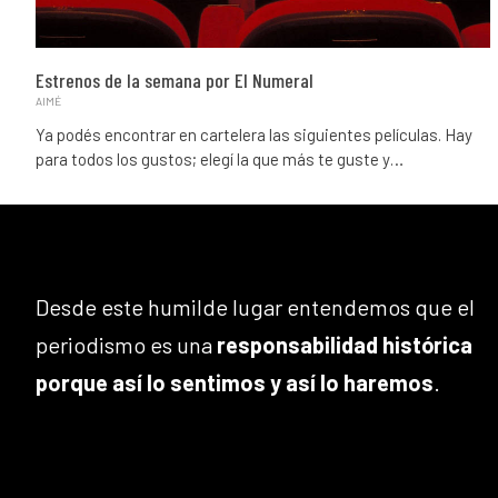
Estrenos de la semana por El Numeral
AIMÉ
Ya podés encontrar en cartelera las siguientes películas. Hay
para todos los gustos; elegí la que más te guste y…
Desde este humilde lugar entendemos que el
periodismo es una
responsabilidad histórica
porque así lo sentimos y así lo haremos
.