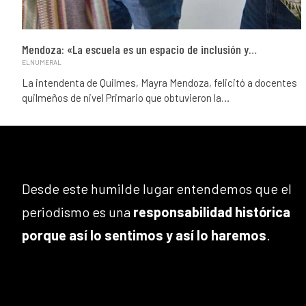
Mendoza: «La escuela es un espacio de inclusión y…
ELNUMERAL
La intendenta de Quilmes, Mayra Mendoza, felicitó a docentes
quilmeños de nivel Primario que obtuvieron la…
Desde este humilde lugar entendemos que el
periodismo es una
responsabilidad histórica
porque así lo sentimos y así lo haremos
.