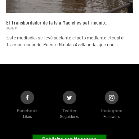
El Transbordador de la Isla Maciel es patrimonio…
JUAN P.
Este mediodía, se llevó adelante el acto mediante el cual el
Transbordador del Puente Nicolás Avellaneda, que une…
Facebook
Twitter
Instagram
Likes
Seguidorxs
Followers
Publicita con Nosotros