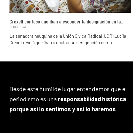
Crexell confesó que iban a esconder la designación en la…
ELNUMERAL
La senadora neuquina de la Unión Cívica Radical (UCR) Lucila
Crexell reveló que iban a ocultar su designación como…
Desde este humilde lugar entendemos que el
periodismo es una
responsabilidad histórica
porque así lo sentimos y así lo haremos
.