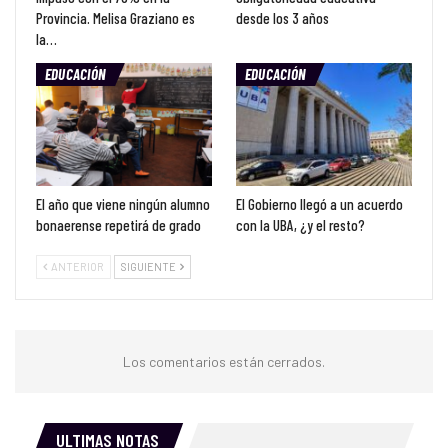
Provincia. Melisa Graziano es
desde los 3 años
la…
EDUCACIÓN
EDUCACIÓN
El año que viene ningún alumno
El Gobierno llegó a un acuerdo
bonaerense repetirá de grado
con la UBA, ¿y el resto?
ANTERIOR
SIGUIENTE
Los comentarios están cerrados.
ULTIMAS NOTAS