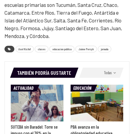
escuelas primarias son Tucumán, Santa Cruz, Chaco,
Catamarca, Entre Ríos, Tierra del Fuego, Antártida e
Islas del Atlántico Sur, Salta, Santa Fe, Corrientes, Río
Negro, Formosa, Jujuy, Santiago del Estero, San Juan,
Mendoza, y Córdoba.
Axel Kicilof
clases
educacion publica
Jaime Percyk
jornada
TAMBIÉN PODRÍA GUSTARTE
Todas
ACTUALIDAD
EDUCACIÓN
SUTEBA sin Baradel: Torre se
PBA avanza en la
impuso con el 76% en la
obligatoriedad educativa