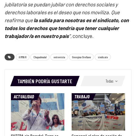
jubilatoria se puedan jubilar con derechos sociales y
derechos laborales es el deseo que nos moviliza. Que
reafirma que
la salida para nosotras es el sindicato, con
todos los derechos que tendría que tener cualquier
trabajador/a en nuestro país
”,
concluye.
AMMAR
Chapadmalal
entrevista
Georgina Orellano
sindicato
TAMBIÉN PODRÍA GUSTARTE
Todas
ACTUALIDAD
TRABAJO
SUTEBA sin Baradel: Torre se
Comenzó el plan de acción de