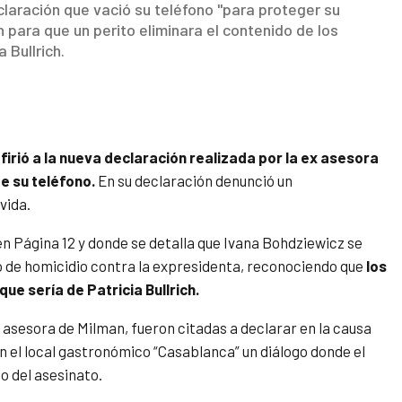
claración que vació su teléfono "para proteger su
on para que un perito eliminara el contenido de los
 Bullrich.
firió a la nueva declaración realizada por la ex asesora
e su teléfono.
En su declaración denunció un
vida.
n Página 12 y donde se detalla que Ivana Bohdziewicz se
to de homicidio contra la expresidenta, reconociendo que
los
ue sería de Patricia Bullrich.
sesora de Milman, fueron citadas a declarar en la causa
n el local gastronómico “Casablanca” un diálogo donde el
o del asesinato.