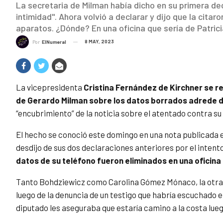
La secretaria de Milman había dicho en su primera de
intimidad". Ahora volvió a declarar y dijo que la citar
aparatos. ¿Dónde? En una oficina que sería de Patricia
8 MAY, 2023
Por
ElNumeral
La vicepresidenta
Cristina Fernández de Kirchner se re
de Gerardo Milman sobre los datos borrados adrede d
“encubrimiento” de la noticia sobre el atentado contra su 
El hecho se conoció este domingo en una nota publicada e
desdijo de sus dos declaraciones anteriores por el inten
datos de su teléfono fueron eliminados en una oficina q
Tanto Bohdziewicz como Carolina Gómez Mónaco, la otra a
luego de la denuncia de un testigo que habría escuchado e
diputado les aseguraba que estaría camino a la costa lueg