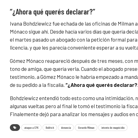
“¿Ahora qué querés declarar?
”
Ivana Bohdziewicz fue echada de las oficinas de Milman
Mónaco sigue ahí. Desde hacía varios días que quería decla
el martes pasado un abogado con la petición formal para d
licencia, y que les parecía conveniente esperar a su vuelta
Gómez Mónaco reapareció después de tres meses, con me
tono de amiga, que quería verla. Cuando el abogado prese
testimonio, a Gómez Mónaco le habría empezado a mandar
de su pedido a la fiscalía.
“¿Ahora qué querés declarar?
Bohdziewicz entendió todo esto como una intimidación, n
algunas vueltas pero al final le tomó el testimonio la fis
Finalemente dejó para analizar los mensajes y audios en 
ataque a CFK
Bullrich
denuncia
Gerardo Milman
intento de magnicidio