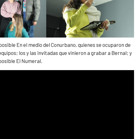
 posible En el medio del Conurbano, quienes se ocuparon de
equipos; los y las invitadas que vinieron a grabar a Bernal; y
posible El Numeral.