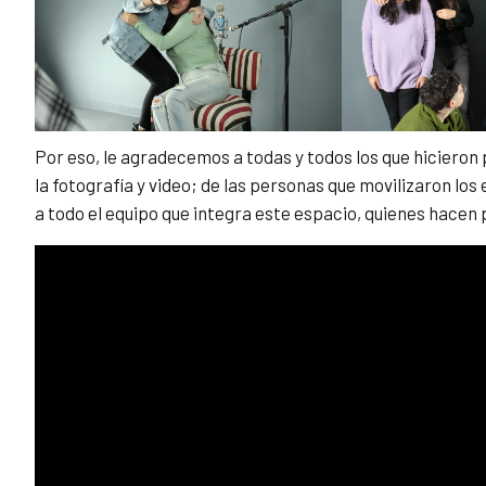
Por eso, le agradecemos a todas y todos los que hicieron
la fotografía y video; de las personas que movilizaron los 
a todo el equipo que integra este espacio, quienes hacen 