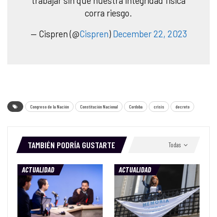
trabajar sin que nuestra integridad física
corra riesgo.
— Cispren (@
Cispren
)
December 22, 2023
Congreso de la Nación
Constitución Nacional
Cordoba
crisis
decreto
TAMBIÉN PODRÍA GUSTARTE
Todas
ACTUALIDAD
ACTUALIDAD