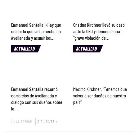
Emmanuel Santalla: «Hay que
Cristina Kirchner llevó su caso
cuidar lo que se ha hecho en
ante la ONU y denunció una
Avellaneda y asumir los…
“grave violación de…
ACTUALIDAD
ACTUALIDAD
Emmanuel Santalla recorrió
Máximo Kirchner: “Tenemos que
comercios de Avellaneda y
volver a ser dueños de nuestro
dialogó con sus dueños sobre
país”
la…
ANTERIOR
SIGUIENTE