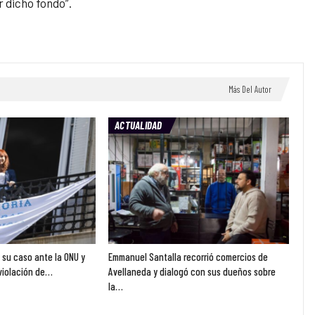
 dicho fondo”.
Más Del Autor
ACTUALIDAD
ó su caso ante la ONU y
Emmanuel Santalla recorrió comercios de
violación de…
Avellaneda y dialogó con sus dueños sobre
la…