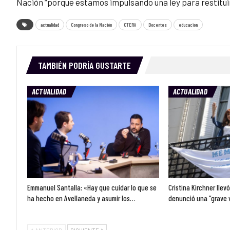
Nación “porque estamos impulsando una ley para restituir
actualidad
Congreso de la Nación
CTERA
Docentes
educacion
TAMBIÉN PODRÍA GUSTARTE
ACTUALIDAD
ACTUALIDAD
Emmanuel Santalla: «Hay que cuidar lo que se
Cristina Kirchner llev
ha hecho en Avellaneda y asumir los…
denunció una “grave 