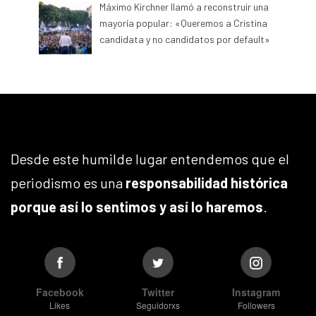
Máximo Kirchner llamó a reconstruir una
mayoría popular: «Queremos a Cristina
candidata y no candidatos por default»
Desde este humilde lugar entendemos que el
periodismo es una
responsabilidad histórica
porque así lo sentimos y así lo haremos
.
Facebook
Twitter
Instagram
Likes
Seguidorxs
Followers