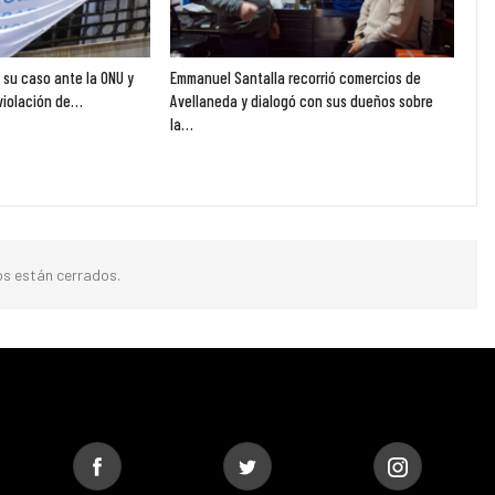
ó su caso ante la ONU y
Emmanuel Santalla recorrió comercios de
violación de…
Avellaneda y dialogó con sus dueños sobre
la…
s están cerrados.