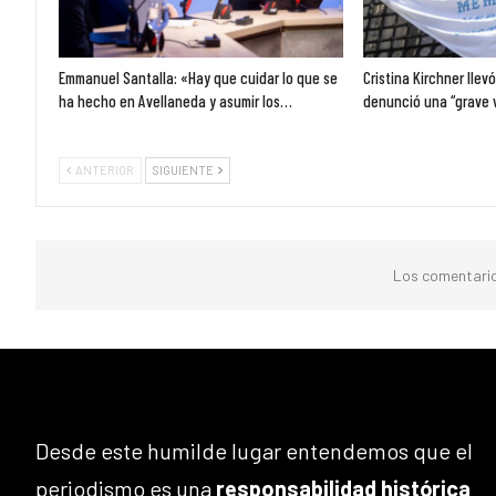
Emmanuel Santalla: «Hay que cuidar lo que se
Cristina Kirchner llev
ha hecho en Avellaneda y asumir los…
denunció una “grave 
ANTERIOR
SIGUIENTE
Los comentario
Desde este humilde lugar entendemos que el
periodismo es una
responsabilidad histórica