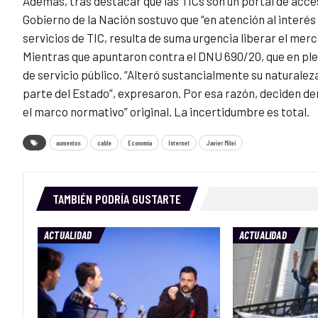
Además, tras destacar que las TICs son un portal de acces
Gobierno de la Nación sostuvo que “en atención al interé
servicios de TIC, resulta de suma urgencia liberar el merca
Mientras que apuntaron contra el DNU 690/20, que en pl
de servicio público. “Alteró sustancialmente su naturaleza
parte del Estado”, expresaron. Por esa razón, deciden 
el marco normativo” original. La incertidumbre es total.
aumentos
cable
Economia
Internet
Javier Milei
TAMBIÉN PODRÍA GUSTARTE
ACTUALIDAD
ACTUALIDAD