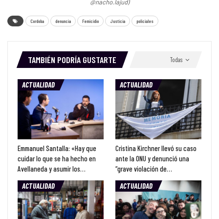
@nacho.lajud)
Cordoba
denuncia
Femicidio
Justicia
policiales
TAMBIÉN PODRÍA GUSTARTE
Todas
ACTUALIDAD
ACTUALIDAD
Emmanuel Santalla: «Hay que
Cristina Kirchner llevó su caso
cuidar lo que se ha hecho en
ante la ONU y denunció una
Avellaneda y asumir los…
“grave violación de…
ACTUALIDAD
ACTUALIDAD